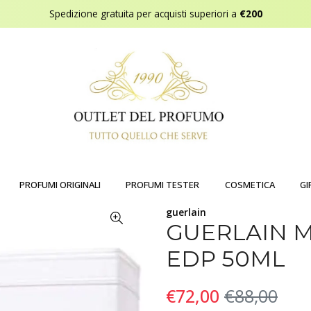
Spedizione gratuita per acquisti superiori a
€200
PROFUMI ORIGINALI
PROFUMI TESTER
COSMETICA
GI
guerlain
GUERLAIN 
EDP 50ML
€72,00
€88,00