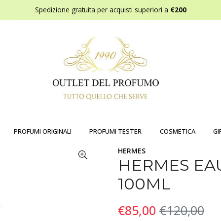
Spedizione gratuita per acquisti superiori a
€200
PROFUMI ORIGINALI
PROFUMI TESTER
COSMETICA
GI
HERMES
HERMES EAU
100ML
€85,00
€120,00