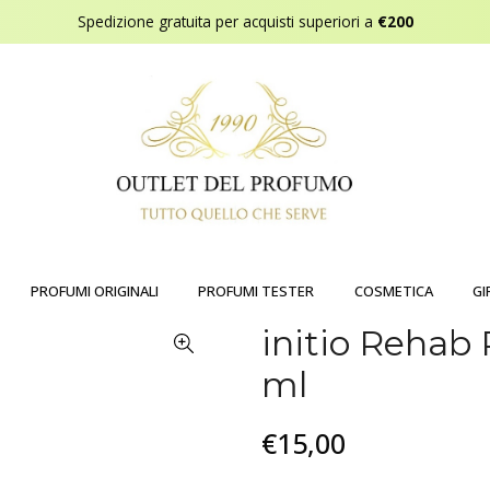
Spedizione gratuita per acquisti superiori a
€200
PROFUMI ORIGINALI
PROFUMI TESTER
COSMETICA
GI
initio Rehab 
ml
€15,00