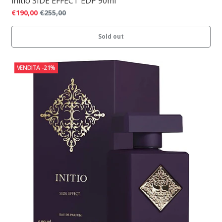
initio SIDE EFFECT EDP 90ml
€190,00
€255,00
Sold out
VENDITA
-21%