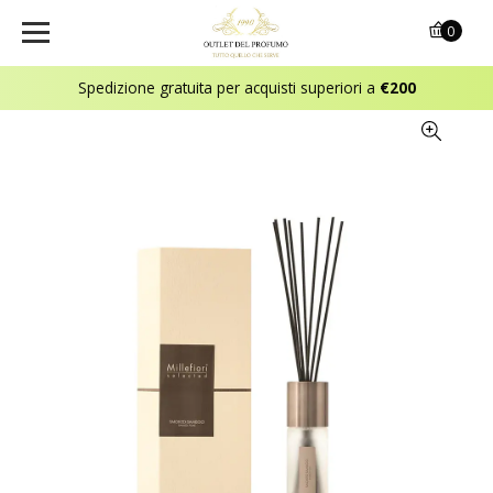
0
Spedizione gratuita per acquisti superiori a
€200