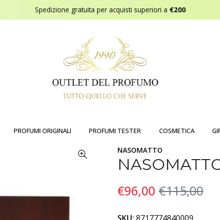
Spedizione gratuita per acquisti superiori a
€200
PROFUMI ORIGINALI
PROFUMI TESTER
COSMETICA
GI
NASOMATTO
NASOMATTO
€96,00
€115,00
SKU:
8717774840009