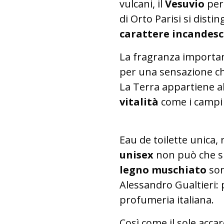
vulcani, il
Vesuvio
per
di Orto Parisi si dist
carattere incandes
La fragranza importan
per una sensazione ch
La Terra appartiene a
vitalità
come i campi f
Eau de toilette unica,
unisex
non può che s
legno muschiato
son
Alessandro Gualtieri: 
profumeria italiana.
Così come il sole acca