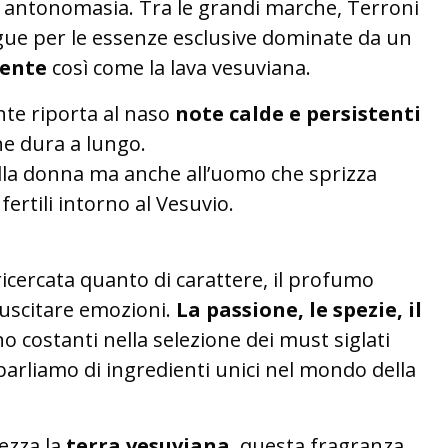
 antonomasia. Tra le grandi marche, Terroni
ingue per le essenze esclusive dominate da un
cente
così come la lava vesuviana.
te riporta al naso
note calde e persistenti
e dura a lungo.
lla donna ma anche all’uomo che sprizza
ertili intorno al Vesuvio.
 ricercata quanto di carattere, il profumo
uscitare emozioni.
La passione, le spezie, il
o costanti nella selezione dei must siglati
parliamo di ingredienti unici nel mondo della
rezza la
terra vesuviana
, questa fragranza