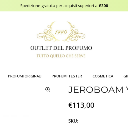
Spedizione gratuita per acquisti superiori a
€200
PROFUMI ORIGINALI
PROFUMI TESTER
COSMETICA
GI
JEROBOAM 
€113,00
SKU: