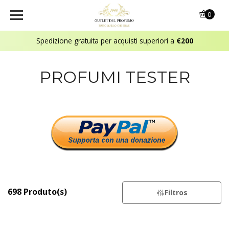
0
Spedizione gratuita per acquisti superiori a
€200
PROFUMI TESTER
698 Produto(s)
Filtros