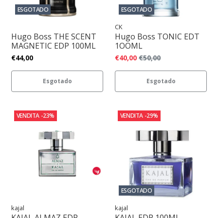
ESGOTADO
ESGOTADO
CK
Hugo Boss THE SCENT
Hugo Boss TONIC EDT
MAGNETIC EDP 100ML
1OOML
€44,00
€40,00
€50,00
Esgotado
Esgotado
VENDITA
-23%
VENDITA
-29%
ESGOTADO
kajal
kajal
KAJAL ALMAZ EDP
KAJAL EDP 100ML