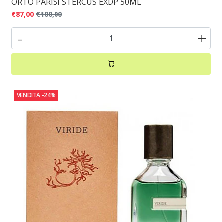
ORTO PARISI STERCUS EXDP 50ML
€87,00
€100,00
-
+
VENDITA
-24%