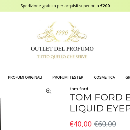
Spedizione gratuita per acquisti superiori a
€200
PROFUMI ORIGINALI
PROFUMI TESTER
COSMETICA
GI
tom ford
TOM FORD 
LIQUID EYEP
€40,00
€60,00