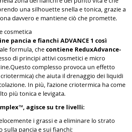
ella zona dei fianchi e del punto vita e che
prendo una silhouette snella e tonica, grazie a
ona davvero e mantiene ciò che promette.
ne cosmetica
ne pancia e fianchi ADVANCE 1 così
ale formula, che
contiene ReduxAdvance-
sso di principi attivi cosmetici e micro
arine.Questo complesso provoca un effetto
criotermica) che aiuta il drenaggio dei liquidi
colazione. In più, l’azione criotermica ha come
to più tonica e levigata.
plex™, agisce su tre livelli:
elocemente i grassi e a eliminare lo strato
 sulla pancia e sui fianchi;