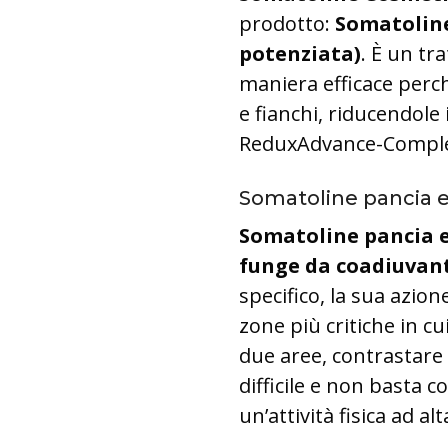
prodotto:
Somatoline
potenziata)
. È un tr
maniera efficace perch
e fianchi, riducendole 
ReduxAdvance-Compl
Somatoline pancia e 
Somatoline pancia e
funge da coadiuvante
specifico, la sua azion
zone più critiche in c
due aree, contrastare g
difficile e non basta 
un’attività fisica ad alt