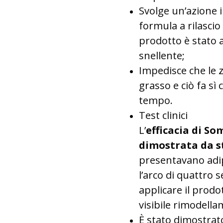
Svolge un’azione i
formula a rilasci
prodotto è stato 
snellente;
Impedisce che le 
grasso e ciò fa sì 
tempo.
Test clinici
L’
efficacia di So
dimostrata da st
presentavano adipe
l’arco di quattro 
applicare il prodot
visibile rimodella
È stato dimostrato