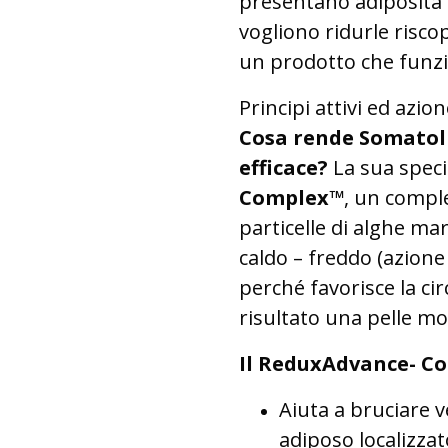
presentano adiposità n
vogliono ridurle risco
un prodotto che funzi
Principi attivi ed azio
Cosa rende Somatoli
efficace?
La sua speci
Complex™
, un comple
particelle di alghe m
caldo – freddo (azione 
perché favorisce la cir
risultato una pelle mol
Il ReduxAdvance- Com
Aiuta a bruciare v
adiposo localizzato