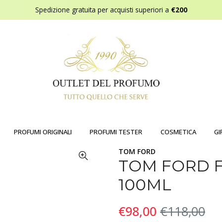
Spedizione gratuita per acquisti superiori a
€200
PROFUMI ORIGINALI
PROFUMI TESTER
COSMETICA
GI
TOM FORD
TOM FORD 
100ML
€98,00
€118,00