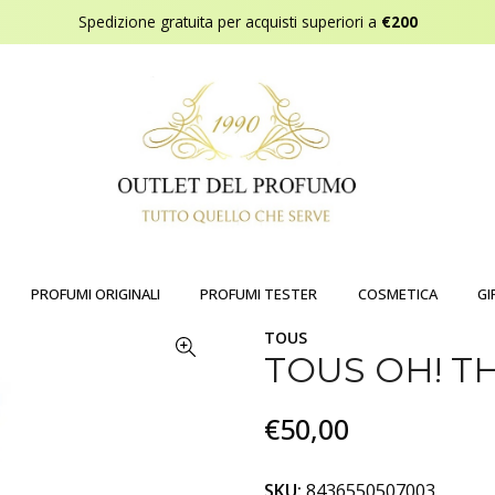
Spedizione gratuita per acquisti superiori a
€200
PROFUMI ORIGINALI
PROFUMI TESTER
COSMETICA
GI
TOUS
TOUS OH! T
€50,00
SKU:
8436550507003