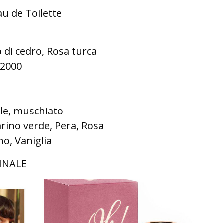
u de Toilette
 di cedro, Rosa turca
2000
le, muschiato
ino verde, Pera, Rosa
o, Vaniglia
INALE