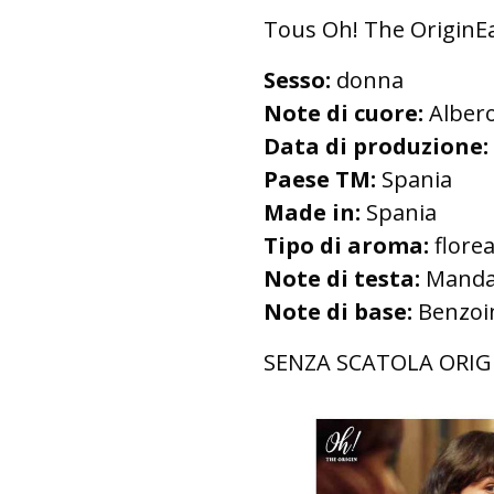
Tous Oh! The OriginEa
Sesso:
donna
Note di cuore:
Albero
Data di produzione:
Paese TM:
Spania
Made in:
Spania
Tipo di aroma:
florea
Note di testa:
Mandar
Note di base:
Benzoin
SENZA SCATOLA ORIG