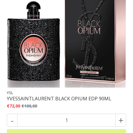
YSL
YVESSAINTLAURENT BLACK OPIUM EDP 90ML
€72,00
€100,00
-
+