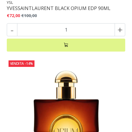
YSL
YVESSAINTLAURENT BLACK OPIUM EDP 90ML
€72,00
€100,00
-
+
VENDITA
-14%