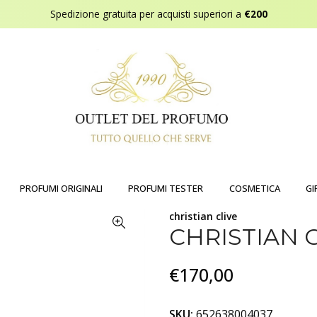
Spedizione gratuita per acquisti superiori a
€200
PROFUMI ORIGINALI
PROFUMI TESTER
COSMETICA
GI
christian clive
CHRISTIAN 
€170,00
SKU:
652638004037