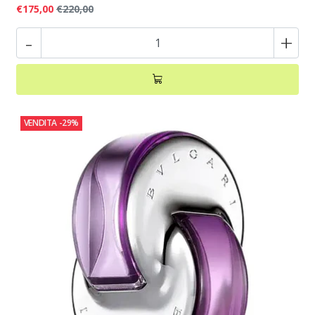
€175,00
€220,00
-
+
VENDITA
-29%