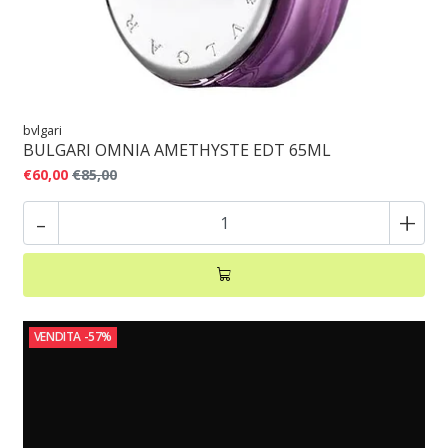
bvlgari
BULGARI OMNIA AMETHYSTE EDT 65ML
€60,00
€85,00
-
+
VENDITA
-57%