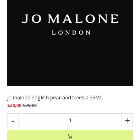
jo malone english pear and freesia 33ML
€30,00
€70,00
-
+