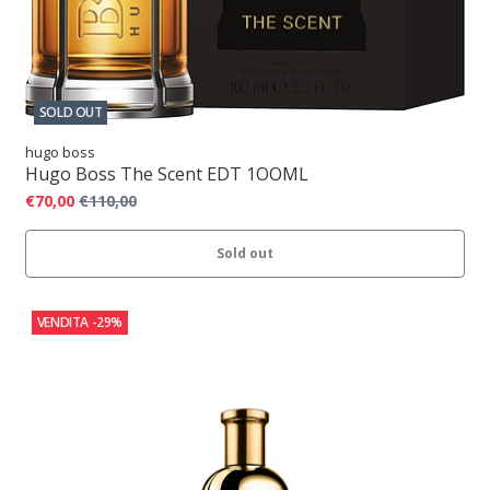
SOLD OUT
hugo boss
Hugo Boss The Scent EDT 1OOML
€70,00
€110,00
Sold out
VENDITA
-29%