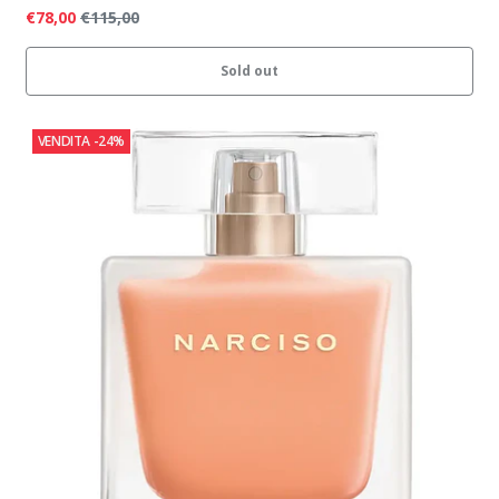
€78,00
€115,00
Sold out
VENDITA
-24%