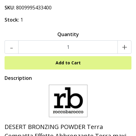
SKU:
8009995433400
Stock:
1
Quantity
-
+
Description
DESERT BRONZING POWDER Terra
Compatta Effetto Abbronzante Terra maxi-