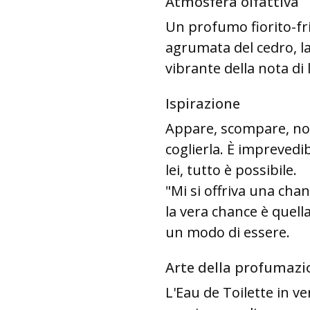
Atmosfera olfattiva
Un profumo fiorito-fri
agrumata del cedro, l
vibrante della nota di l
Ispirazione
Appare, scompare, non 
coglierla. È imprevedi
lei, tutto è possibile.
"Mi si offriva una cha
la vera chance è quell
un modo di essere.
Arte della profumazi
L'Eau de Toilette in v