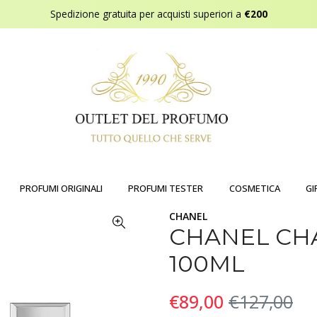
Spedizione gratuita per acquisti superiori a
€200
PROFUMI ORIGINALI
PROFUMI TESTER
COSMETICA
GI
CHANEL
CHANEL CH
100ML
€89,00
€127,00