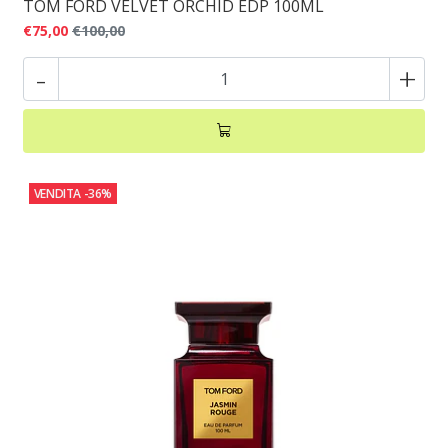
TOM FORD VELVET ORCHID EDP 100ML
€75,00
€100,00
-
+
VENDITA
-36%