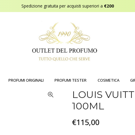
Spedizione gratuita per acquisti superiori a
€200
PROFUMI ORIGINALI
PROFUMI TESTER
COSMETICA
GI
LOUIS VUIT
100ML
€115,00