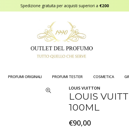
Spedizione gratuita per acquisti superiori a
€200
PROFUMI ORIGINALI
PROFUMI TESTER
COSMETICA
GI
LOUIS VUITTON
LOUIS VUIT
100ML
€90,00