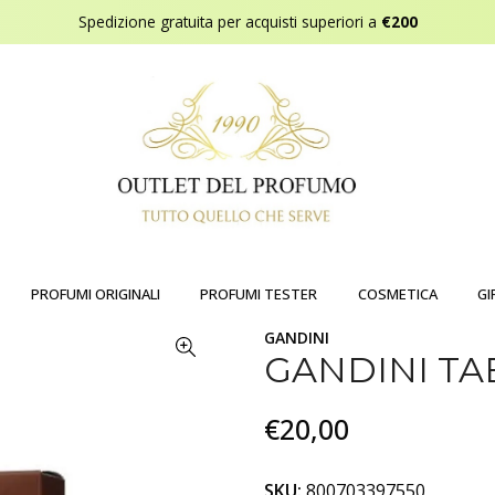
Spedizione gratuita per acquisti superiori a
€200
PROFUMI ORIGINALI
PROFUMI TESTER
COSMETICA
GI
GANDINI
GANDINI TA
€20,00
SKU:
800703397550