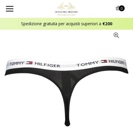
0
Spedizione gratuita per acquisti superiori a
€200