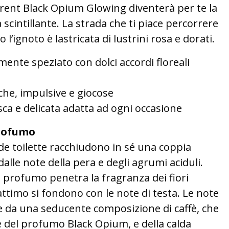
urent Black Opium Glowing diventerà per te la
cintillante. La strada che ti piace percorrere
 l’ignoto è lastricata di lustrini rosa e dorati.
ente speziato con dolci accordi floreali
he, impulsive e giocose
ca e delicata adatta ad ogni occasione
rofumo
u de toilette racchiudono in sé una coppia
alle note della pera e degli agrumi aciduli.
l profumo penetra la fragranza dei fiori
ttimo si fondono con le note di testa. Le note
 da una seducente composizione di caffè, che
e del profumo Black Opium, e della calda