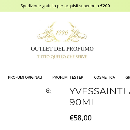
Spedizione gratuita per acquisti superiori a
€200
PROFUMI ORIGINALI
PROFUMI TESTER
COSMETICA
GI
YVESSAINTL
90ML
€58,00