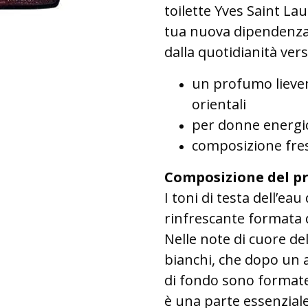
toilette Yves Saint La
tua nuova dipendenza s
dalla quotidianità verso
un profumo lievem
orientali
per donne energic
composizione fres
Composizione del p
I toni di testa dell’ea
rinfrescante formata d
Nelle note di cuore de
bianchi, che dopo un a
di fondo sono formate
è una parte essenzial